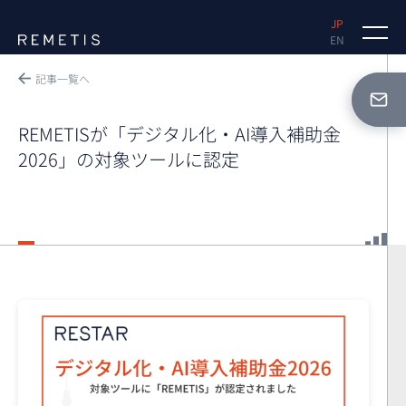
JP
EN
機能
記事一覧へ
導入事例
REMETISが「デジタル化・AI導入補助金
2026」の対象ツールに認定
課題解決
ニュース
FAQ
資料請求